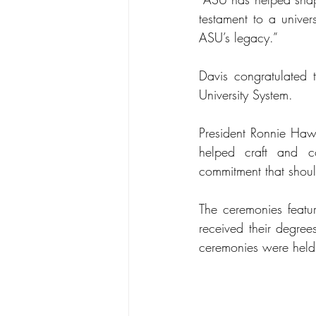
testament to a univer
ASU’s legacy.”
Davis congratulated 
University System.
President Ronnie Hawk
helped craft and cod
commitment that shoul
The ceremonies featu
received their degre
ceremonies were held