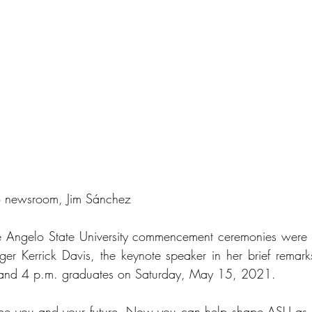
 newsroom, Jim Sánchez
ngelo State University commencement ceremonies were h
r Kerrick Davis, the keynote speaker in her brief remarks
and 4 p.m. graduates on Saturday, May 15, 2021.
e you and your future. Now you can help shape ASU as the