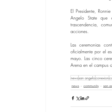
El Presidente, Ronnie
Angelo State que ay
trascendencia, comu
acciones.
Las ceremonias co
oficialmente por el e
mayo. Las cinco cere
Arena en el campus 
news
san angelo
conexion
c
news
community
san a