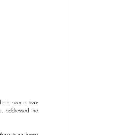
eld over a two-
, addressed the 
re is no better 