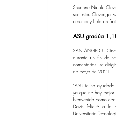
Shyanne Nicole Cleven
semester. Clevenger 
ceremony held on Sa
ASU gradúa 1,10
SAN ÁNGELO - Cinco c
durante un fin de s
comentarios, se dirig
de mayo de 2021.
“ASU te ha ayudado a
ya que no hay mejor t
bienvenida como cont
Davis felicitó a l
Universitario Tecnológ