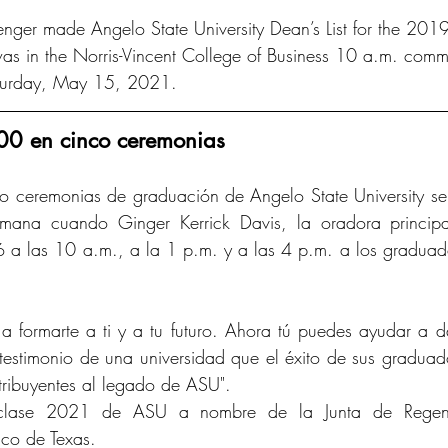
ger made Angelo State University Dean’s List for the 2019
was in the Norris-Vincent College of Business 10 a.m. com
turday, May 15, 2021.
0 en cinco ceremonias
eremonias de graduación de Angelo State University se 
emana cuando Ginger Kerrick Davis, la oradora principa
ió a las 10 a.m., a la 1 p.m. y a las 4 p.m. a los gradua
 formarte a ti y a tu futuro. Ahora tú puedes ayudar a d
estimonio de una universidad que el éxito de sus graduad
ribuyentes al legado de ASU".
a clase 2021 de ASU a nombre de la Junta de Regent
ico de Texas.