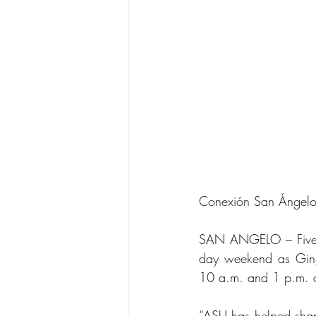
Conexión San Ángelo
SAN ANGELO – Five A
day weekend as Ginge
10 a.m. and 1 p.m. 
“ASU has helped shap