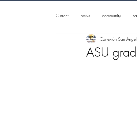
Current
news
community
sa
Conexión San Ange
ASU gradu